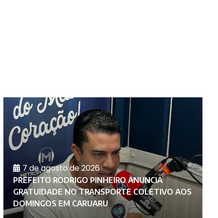
7 de agosto de 2026
PREFEITO RODRIGO PINHEIRO ANUNCIA
S
GRATUIDADE NO TRANSPORTE COLETIVO AOS
C
DOMINGOS EM CARUARU
N