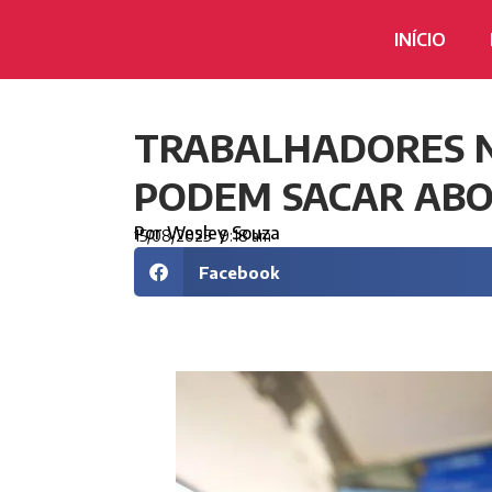
INÍCIO
TRABALHADORES N
PODEM SACAR ABO
Por
Wesley Souza
15/08/2025
9:18 am
Facebook