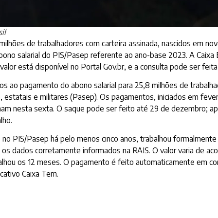
il
 3,6 milhões de trabalhadores com carteira assinada, nascidos e
bono salarial do PIS/Pasep referente ao ano-base 2023. A Caixa E
lor está disponível no Portal Gov.br, e a consulta pode ser feita p
s ao pagamento do abono salarial para 25,8 milhões de trabalhad
o, estatais e militares (Pasep). Os pagamentos, iniciados em feve
nam nesta sexta. O saque pode ser feito até 29 de dezembro; a
lho.
to no PIS/Pasep há pelo menos cinco anos, trabalhou formalment
eve os dados corretamente informados na RAIS. O valor varia de a
lhou os 12 meses. O pagamento é feito automaticamente em cont
icativo Caixa Tem.