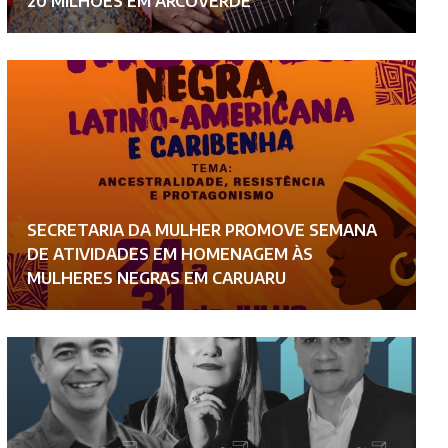
20 MILHÕES EM ARCOVERDE
E
SECRETARIA DA MULHER PROMOVE SEMANA
S
DE ATIVIDADES EM HOMENAGEM ÀS
F
MULHERES NEGRAS EM CARUARU
E