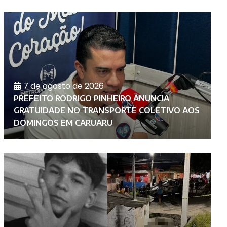
7 de agosto de 2026
PREFEITO RODRIGO PINHEIRO ANUNCIA
S
GRATUIDADE NO TRANSPORTE COLETIVO AOS
C
DOMINGOS EM CARUARU
N