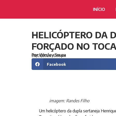
INÍCIO
HELICÓPTERO DA D
FORÇADO NO TOCA
Por
Wesley Souza
08/05/2026
6:06 pm
Facebook
imagem: Randes Filho
Um helicóptero da dupla sertaneja Henrique