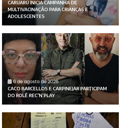
CARUARU INICIA CAMPANHA DE
C
MULTIVACINAÇÃO PARA CRIANÇAS E
O
ADOLESCENTES
S
6 de agosto de 2026
CACO BARCELLOS E CARPINEJAR PARTICIPAM
P
DO ROLÊ REC’N’PLAY
S