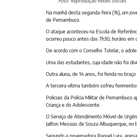
Foto: Reprodução Redes Sociais
Na manhã desta segunda-feira (16), um jov
de Pernambuco.
O ataque aconteceu na Escola de Referênci
ocorreu pouco antes das 7h30, horário em qu
De acordo com o Conselho Tutelar, o adol
Uma das estudantes, cuja idade não foi div
Outra aluna, de 14 anos, foi ferida no braço
A terceira vítima também sofreu ferimento
Policiais da Polícia Militar de Pernambuc
Criança e do Adolescente.
O Serviço de Atendimento Móvel de Urgênc
Jailton Messias de Souza Albuquerque, no 
Segundo a governadora Raquel Lyra, apesar