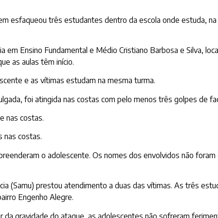
em esfaqueou três estudantes dentro da escola onde estuda, na 
a em Ensino Fundamental e Médio Cristiano Barbosa e Silva, loca
e as aulas têm início.
escente e as vítimas estudam na mesma turma.
ulgada, foi atingida nas costas com pelo menos três golpes de fa
 e nas costas.
s nas costas.
o apreenderam o adolescente. Os nomes dos envolvidos não foram 
ia (Samu) prestou atendimento a duas das vítimas. As três est
bairro Engenho Alegre.
 da gravidade do ataque, as adolescentes não sofreram ferimen