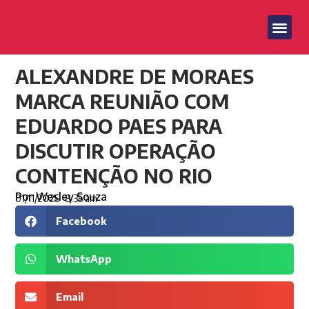
ALEXANDRE DE MORAES
MARCA REUNIÃO COM
EDUARDO PAES PARA
DISCUTIR OPERAÇÃO
CONTENÇÃO NO RIO
Por
Wesley Souza
01/11/2025
8:35 am
Facebook
WhatsApp
Email