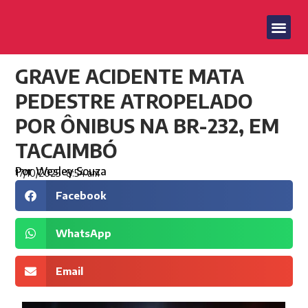
GRAVE ACIDENTE MATA
PEDESTRE ATROPELADO
POR ÔNIBUS NA BR-232, EM
TACAIMBÓ
Por
Wesley Souza
17/10/2025
8:54 am
Facebook
WhatsApp
Email