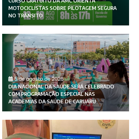
CURSO GRATUITO DA AMC ORIENTA
A
MOTOCICLISTAS SOBRE PILOTAGEM SEGURA
P
NO TRÂNSITO
D
5 de agosto de 2026
DIA NACIONAL DA SAÚDE SERÁ CELEBRADO
COM PROGRAMAÇÃO ESPECIAL NAS
F
ACADEMIAS DA SAÚDE DE CARUARU
C