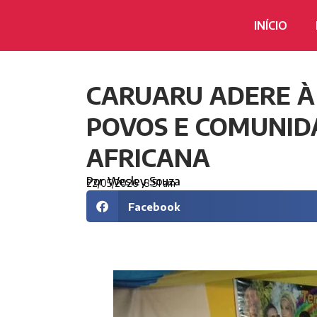
INÍCIO
CARUARU ADERE À
POVOS E COMUNIDA
AFRICANA
Por
Wesley Souza
22/05/2026
8:51 am
Facebook