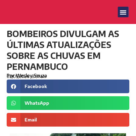
BOMBEIROS DIVULGAM AS
ÚLTIMAS ATUALIZAÇÕES
SOBRE AS CHUVAS EM
PERNAMBUCO
Por
Wesley Souza
02/05/2026
8:01 am
Facebook
WhatsApp
Email