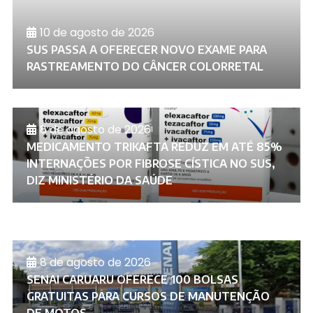
10 de agosto de 2026
SUS PASSA A OFERECER NOVO EXAME PARA
RASTREAMENTO DO CÂNCER COLORRETAL
8 de agosto de 2026
MEDICAMENTO TRIKAFTA REDUZ EM ATÉ 85%
INTERNAÇÕES POR FIBROSE CÍSTICA NO SUS,
DIZ MINISTÉRIO DA SAÚDE
8 de agosto de 2026
SENAI CARUARU OFERECE 100 BOLSAS
GRATUITAS PARA CURSOS DE MANUTENÇÃO