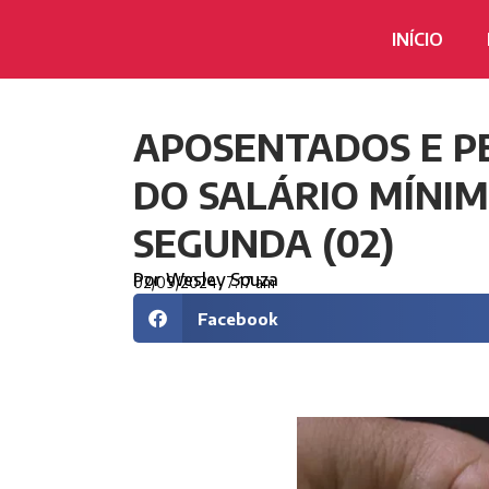
INÍCIO
APOSENTADOS E PE
DO SALÁRIO MÍNIM
SEGUNDA (02)
Por
Wesley Souza
02/09/2024
7:17 am
Facebook