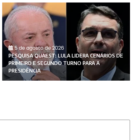
5 de agosto de 2026
PESQUISA QUAEST: LULA LIDERA CENÁRIOS DE
PRIMEIRO E SEGUNDO TURNO PARA A
P
PRESIDÊNCIA
E