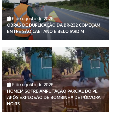
6 de agosto de 2026
D
OBRAS DE DUPLICAÇÃO DA BR-232 COMEÇAM
C
ENTRE SÃO CAETANO E BELO JARDIM
A
5 de agosto de 2026
HOMEM SOFRE AMPUTAÇÃO PARCIAL DO PÉ
P
APÓS EXPLOSÃO DE BOMBINHA DE PÓLVORA
I
NO RS
P