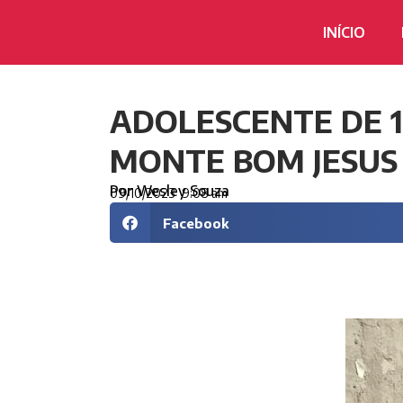
INÍCIO
ADOLESCENTE DE 
MONTE BOM JESUS
Por
Wesley Souza
09/10/2023
9:08 am
Facebook