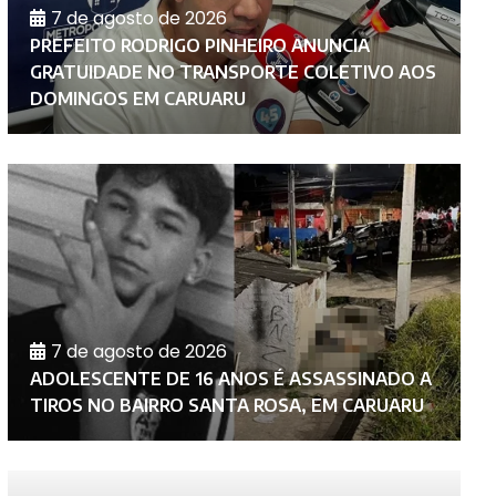
7 de agosto de 2026
PREFEITO RODRIGO PINHEIRO ANUNCIA
S
GRATUIDADE NO TRANSPORTE COLETIVO AOS
C
DOMINGOS EM CARUARU
N
7 de agosto de 2026
C
ADOLESCENTE DE 16 ANOS É ASSASSINADO A
M
TIROS NO BAIRRO SANTA ROSA, EM CARUARU
N