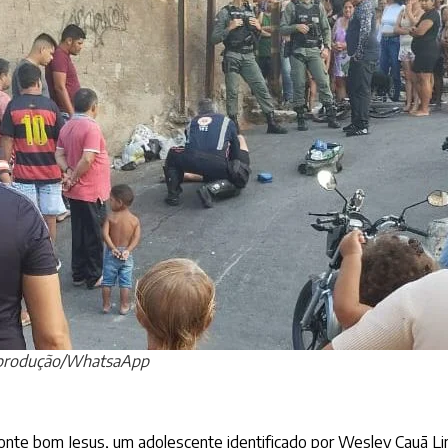
eprodução/WhatsaApp
nte bom Jesus, um adolescente identificado por Wesley Cauã Lim