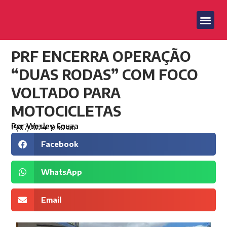
PRF ENCERRA OPERAÇÃO
“DUAS RODAS” COM FOCO
VOLTADO PARA
MOTOCICLETAS
Por
Wesley Souza
15/07/2024
9:50 am
Facebook
WhatsApp
Email