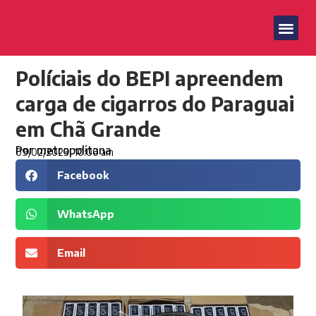
Políciais do BEPI apreendem
carga de cigarros do Paraguai
em Chã Grande
Por
metropolitana
09/02/2023
10:00 am
Facebook
WhatsApp
Email