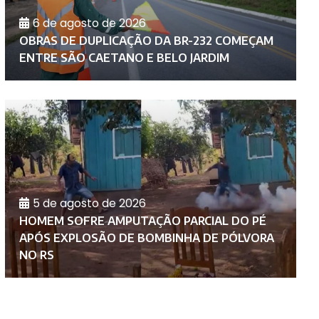
6 de agosto de 2026
D
OBRAS DE DUPLICAÇÃO DA BR-232 COMEÇAM
C
ENTRE SÃO CAETANO E BELO JARDIM
A
5 de agosto de 2026
HOMEM SOFRE AMPUTAÇÃO PARCIAL DO PÉ
P
APÓS EXPLOSÃO DE BOMBINHA DE PÓLVORA
I
NO RS
P