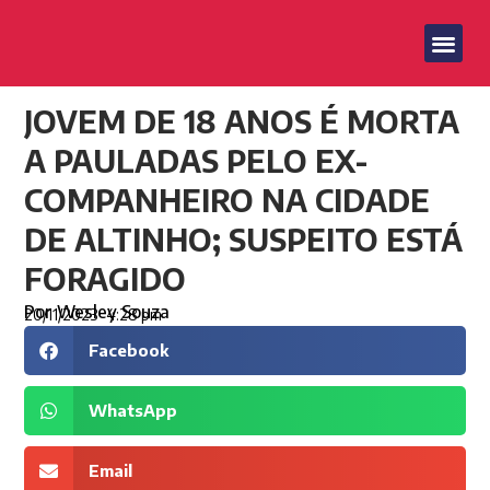
JOVEM DE 18 ANOS É MORTA
A PAULADAS PELO EX-
COMPANHEIRO NA CIDADE
DE ALTINHO; SUSPEITO ESTÁ
FORAGIDO
Por
Wesley Souza
20/11/2023
4:28 pm
Facebook
WhatsApp
Email