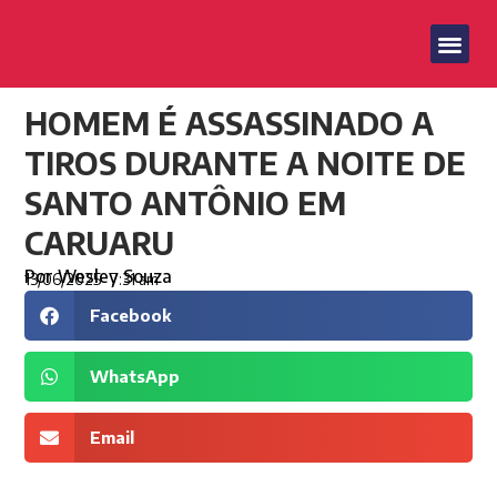
HOMEM É ASSASSINADO A
TIROS DURANTE A NOITE DE
SANTO ANTÔNIO EM
CARUARU
Por
Wesley Souza
13/06/2025
7:31 am
Facebook
WhatsApp
Email