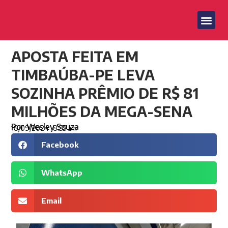
APOSTA FEITA EM
TIMBAÚBA-PE LEVA
SOZINHA PRÊMIO DE R$ 81
MILHÕES DA MEGA-SENA
Por
Wesley Souza
18/09/2024
8:55 am
Facebook
WhatsApp
Email