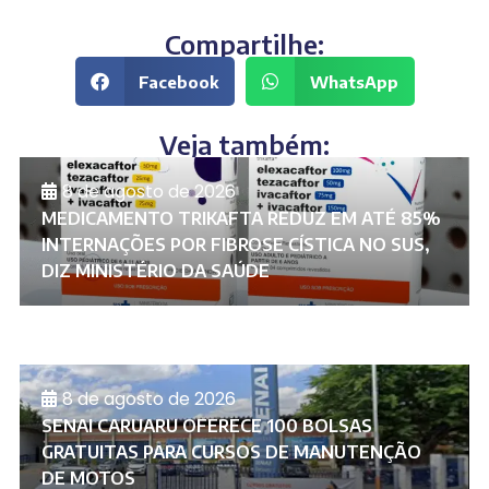
Compartilhe:
Facebook
WhatsApp
Veja também:
8 de agosto de 2026
MEDICAMENTO TRIKAFTA REDUZ EM ATÉ 85%
INTERNAÇÕES POR FIBROSE CÍSTICA NO SUS,
DIZ MINISTÉRIO DA SAÚDE
8 de agosto de 2026
SENAI CARUARU OFERECE 100 BOLSAS
GRATUITAS PARA CURSOS DE MANUTENÇÃO
DE MOTOS