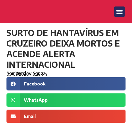
SURTO DE HANTAVÍRUS EM
CRUZEIRO DEIXA MORTOS E
ACENDE ALERTA
INTERNACIONAL
Por
Wesley Souza
09/05/2026
10:22 am
Facebook
WhatsApp
Email