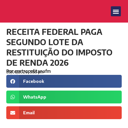
RECEITA FEDERAL PAGA
SEGUNDO LOTE DA
RESTITUIÇÃO DO IMPOSTO
DE RENDA 2026
Por
metropolitanafm
30/06/2026
3:58 pm
Facebook
WhatsApp
Email