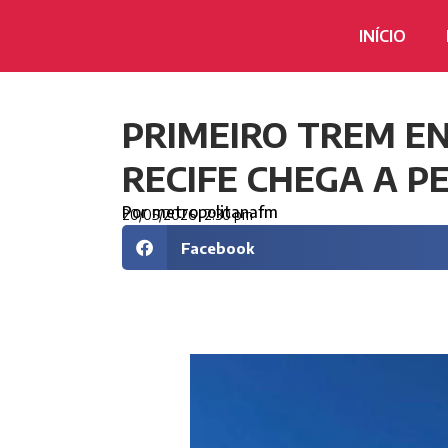
INÍCIO
PRIMEIRO TREM E
RECIFE CHEGA A 
Por
metropolitanafm
20/05/2026
2:30 pm
Facebook