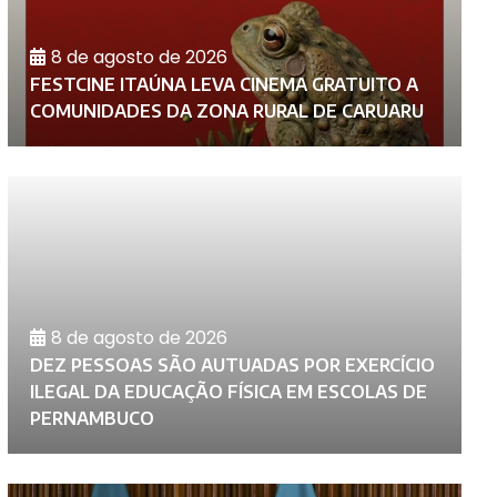
8 de agosto de 2026
FESTCINE ITAÚNA LEVA CINEMA GRATUITO A
P
COMUNIDADES DA ZONA RURAL DE CARUARU
C
8 de agosto de 2026
DEZ PESSOAS SÃO AUTUADAS POR EXERCÍCIO
M
ILEGAL DA EDUCAÇÃO FÍSICA EM ESCOLAS DE
D
PERNAMBUCO
C