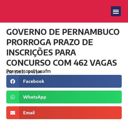
GOVERNO DE PERNAMBUCO
PRORROGA PRAZO DE
INSCRIÇÕES PARA
CONCURSO COM 462 VAGAS
Por
metropolitanafm
28/11/2025
3:42 pm
Facebook
WhatsApp
Email