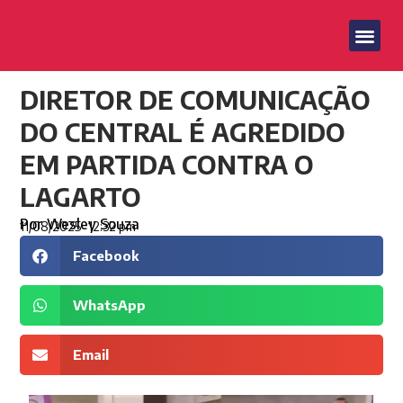
DIRETOR DE COMUNICAÇÃO
DO CENTRAL É AGREDIDO
EM PARTIDA CONTRA O
LAGARTO
Por
Wesley Souza
11/08/2025
12:32 pm
Facebook
WhatsApp
Email