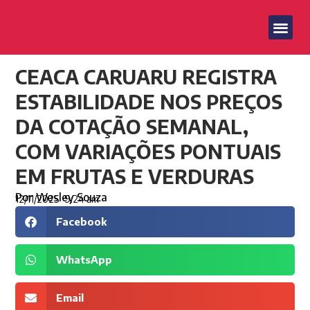
CEACA CARUARU REGISTRA
ESTABILIDADE NOS PREÇOS
DA COTAÇÃO SEMANAL,
COM VARIAÇÕES PONTUAIS
EM FRUTAS E VERDURAS
Por
Wesley Souza
12/11/2025
9:24 am
Facebook
WhatsApp
Email