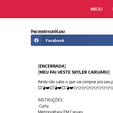
INÍCIO
Por
metropolitana
09/08/2017
8:35 am
Facebook
[
ENCERRADA
]
[
MEU PAI VESTE SKYLER CARUARU
]
Ainda não sabe o que vai comprar pra seu p
💥
💣
❤️
💥
💣
❤️
💥
💣
❤️
👕
👕
👕
👕
👕
👕
👕
👕
👕

INSTRUÇÕES:
-Curta:
Metropolitana FM Caruaru