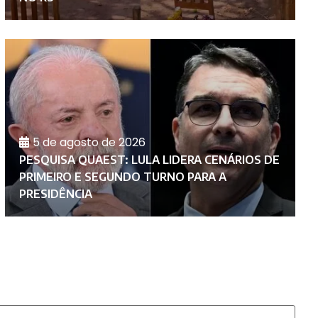
5 de agosto de 2026
PESQUISA QUAEST: LULA LIDERA CENÁRIOS DE
PRIMEIRO E SEGUNDO TURNO PARA A
P
PRESIDÊNCIA
E