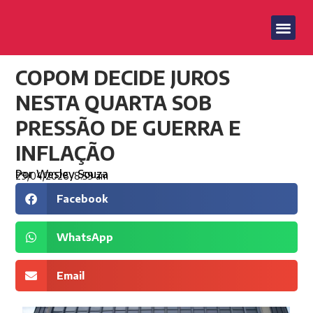
COPOM DECIDE JUROS
NESTA QUARTA SOB
PRESSÃO DE GUERRA E
INFLAÇÃO
Por
Wesley Souza
29/04/2026
8:59 am
Facebook
WhatsApp
Email