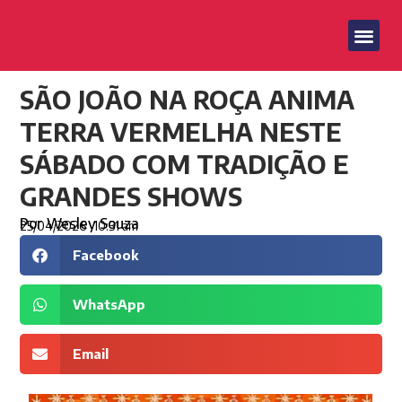
SÃO JOÃO NA ROÇA ANIMA
TERRA VERMELHA NESTE
SÁBADO COM TRADIÇÃO E
GRANDES SHOWS
Por
Wesley Souza
25/04/2026
10:31 am
Facebook
WhatsApp
Email