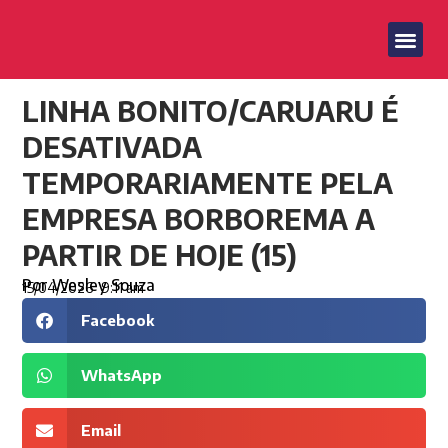
LINHA BONITO/CARUARU É
DESATIVADA
TEMPORARIAMENTE PELA
EMPRESA BORBOREMA A
PARTIR DE HOJE (15)
Por
Wesley Souza
15/04/2026
9:11 am
Facebook
WhatsApp
Email