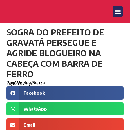
SOGRA DO PREFEITO DE
GRAVATÁ PERSEGUE E
AGRIDE BLOGUEIRO NA
CABEÇA COM BARRA DE
FERRO
Por
Wesley Souza
28/10/2024
9:44 am
Facebook
WhatsApp
Email