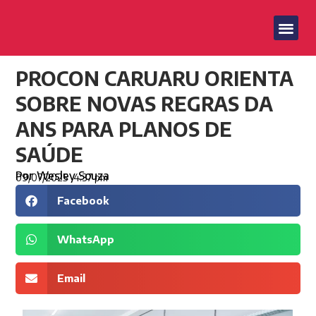
PROCON CARUARU ORIENTA
SOBRE NOVAS REGRAS DA
ANS PARA PLANOS DE
SAÚDE
Por
Wesley Souza
09/07/2025
4:37 pm
Facebook
WhatsApp
Email