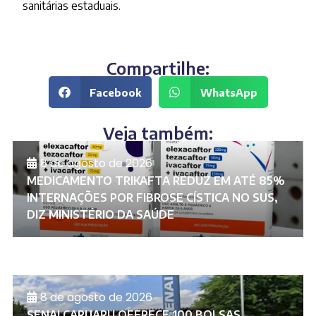
sanitárias estaduais.
Compartilhe:
Facebook
WhatsApp
Veja também:
8 de agosto de 2026
MEDICAMENTO TRIKAFTA REDUZ EM ATÉ 85%
INTERNAÇÕES POR FIBROSE CÍSTICA NO SUS,
DIZ MINISTÉRIO DA SAÚDE
8 de agosto de 2026
SENAI CARUARU OFERECE 100 BOLSAS