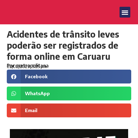
Acidentes de trânsito leves
poderão ser registrados de
forma online em Caruaru
Por
metropolitana
02/02/2023
5:25 pm
Facebook
WhatsApp
Email