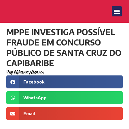
MPPE INVESTIGA POSSÍVEL
FRAUDE EM CONCURSO
PÚBLICO DE SANTA CRUZ DO
CAPIBARIBE
Por
Wesley Souza
28/03/2025
4:58 am
Facebook
WhatsApp
Email