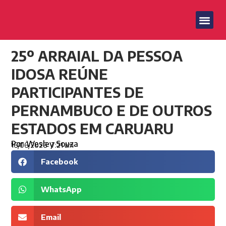
25º ARRAIAL DA PESSOA
IDOSA REÚNE
PARTICIPANTES DE
PERNAMBUCO E DE OUTROS
ESTADOS EM CARUARU
Por
Wesley Souza
16/06/2026
7:21 am
Facebook
WhatsApp
Email