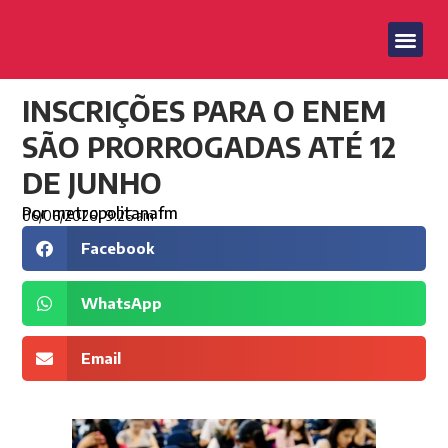
INSCRIÇÕES PARA O ENEM
SÃO PRORROGADAS ATÉ 12
DE JUNHO
Por
metropolitanafm
06/06/2026
9:26 am
Facebook
WhatsApp
Email