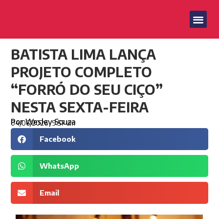
BATISTA LIMA LANÇA
PROJETO COMPLETO
“FORRÓ DO SEU CIÇO”
NESTA SEXTA-FEIRA
Por
Wesley Souza
04/06/2026
9:57 am
Facebook
WhatsApp
Email