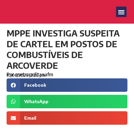
MPPE INVESTIGA SUSPEITA
DE CARTEL EM POSTOS DE
COMBUSTÍVEIS DE
ARCOVERDE
Por
metropolitanafm
10/06/2026
2:22 pm
Facebook
WhatsApp
Email