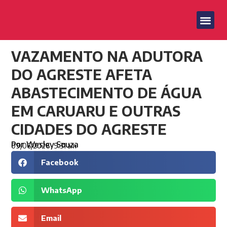
VAZAMENTO NA ADUTORA
DO AGRESTE AFETA
ABASTECIMENTO DE ÁGUA
EM CARUARU E OUTRAS
CIDADES DO AGRESTE
Por
Wesley Souza
09/06/2026
9:31 am
Facebook
WhatsApp
Email