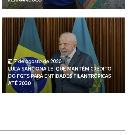
7 de agosto de 2026
LULA SANCIONA LEI QUE MANTÉM CRÉDITO
U
DO FGTS PARA ENTIDADES FILANTRÓPICAS
A
ATÉ 2030
G