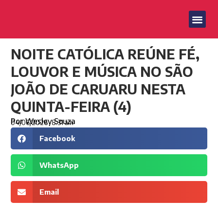
NOITE CATÓLICA REÚNE FÉ,
LOUVOR E MÚSICA NO SÃO
JOÃO DE CARUARU NESTA
QUINTA-FEIRA (4)
Por
Wesley Souza
04/06/2026
8:31 am
Facebook
WhatsApp
Email