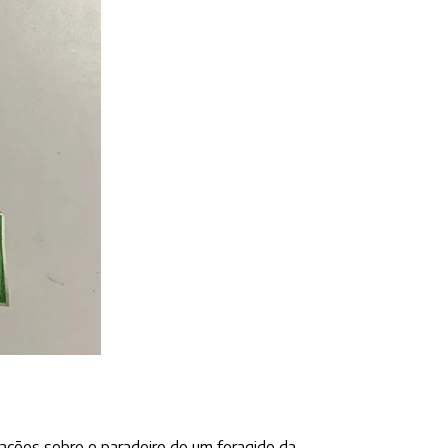
rmações sobre o paradeiro de um foragido da