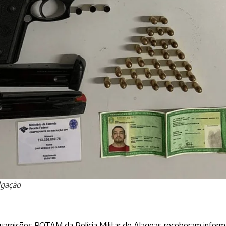
lgação
as Guarnições ROTAM da Polícia Militar de Alagoas receberam info