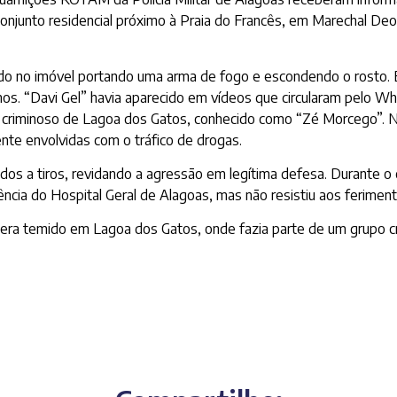
njunto residencial próximo à Praia do Francês, em Marechal Deo
ando no imóvel portando uma arma de fogo e escondendo o rosto. 
anos. “Davi Gel” havia aparecido em vídeos que circularam pelo W
m criminoso de Lagoa dos Gatos, conhecido como “Zé Morcego”. N
te envolvidas com o tráfico de drogas.
bidos a tiros, revidando a agressão em legítima defesa. Durante o 
ência do Hospital Geral de Alagoas, mas não resistiu aos ferimen
 e era temido em Lagoa dos Gatos, onde fazia parte de um grupo 