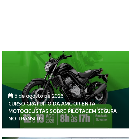
5 de agosto de 2026
CURSO GRATUITO DA AMC ORIENTA
A
MOTOCICLISTAS SOBRE PILOTAGEM SEGURA
P
NO TRÂNSITO
D