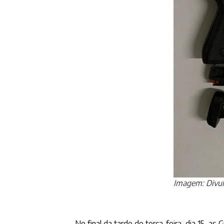
Imagem: Divu
No final da tarde de terça-feira, dia 15, 