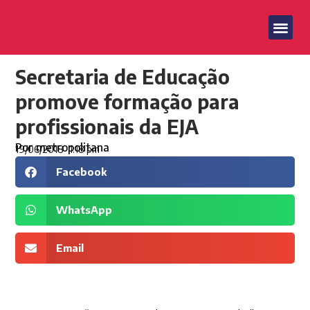
Secretaria de Educação
promove formação para
profissionais da EJA
Por
metropolitana
19/06/2018
1:18 pm
Facebook
WhatsApp
Email