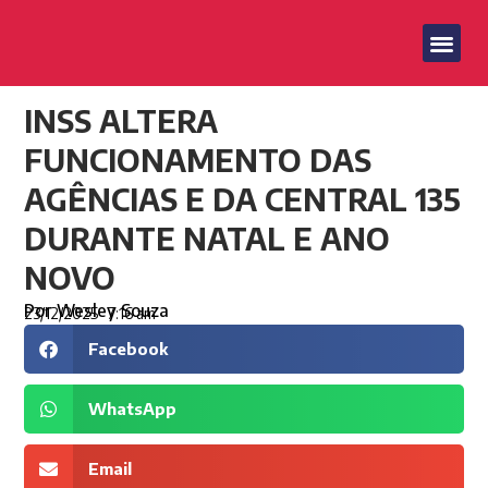
INSS ALTERA
FUNCIONAMENTO DAS
AGÊNCIAS E DA CENTRAL 135
DURANTE NATAL E ANO
NOVO
Por
Wesley Souza
23/12/2025
7:16 am
Facebook
WhatsApp
Email