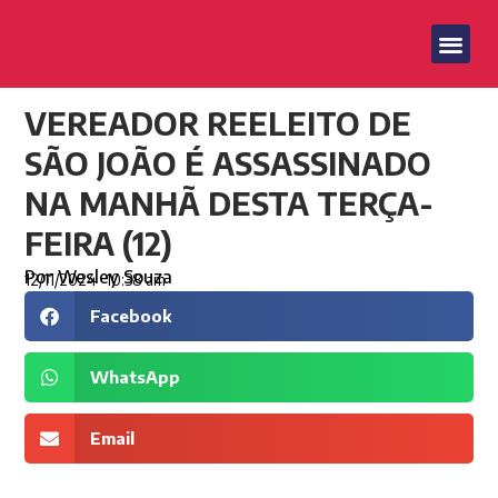
VEREADOR REELEITO DE
SÃO JOÃO É ASSASSINADO
NA MANHÃ DESTA TERÇA-
FEIRA (12)
Por
Wesley Souza
12/11/2024
10:38 am
Facebook
WhatsApp
Email