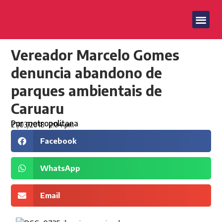
Vereador Marcelo Gomes
denuncia abandono de
parques ambientais de
Caruaru
Por
metropolitana
21/03/2018
2:04 pm
Facebook
WhatsApp
Email