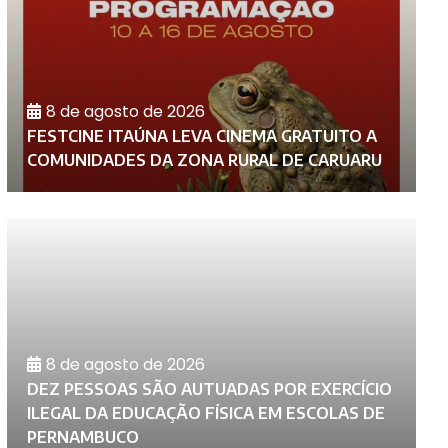
8 de agosto de 2026
FESTCINE ITAÚNA LEVA CINEMA GRATUITO A
P
COMUNIDADES DA ZONA RURAL DE CARUARU
C
8 de agosto de 2026
DEZ PESSOAS SÃO AUTUADAS POR EXERCÍCIO
M
ILEGAL DA EDUCAÇÃO FÍSICA EM ESCOLAS DE
D
PERNAMBUCO
C