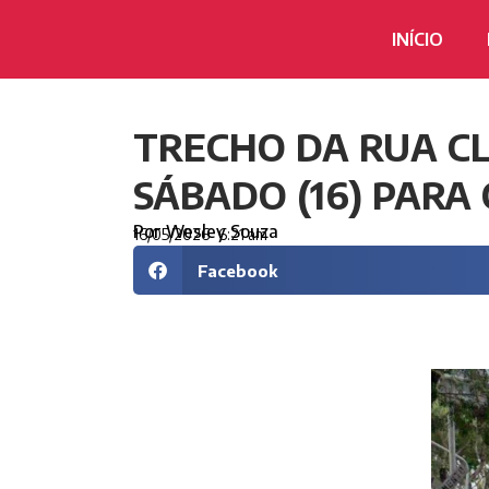
INÍCIO
TRECHO DA RUA C
SÁBADO (16) PAR
Por
Wesley Souza
16/05/2026
6:21 am
Facebook