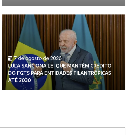
7 de agosto de 2026
LULA SANCIONA LEI QUE MANTÉM CRÉDITO
U
DO FGTS PARA ENTIDADES FILANTRÓPICAS
A
ATÉ 2030
G