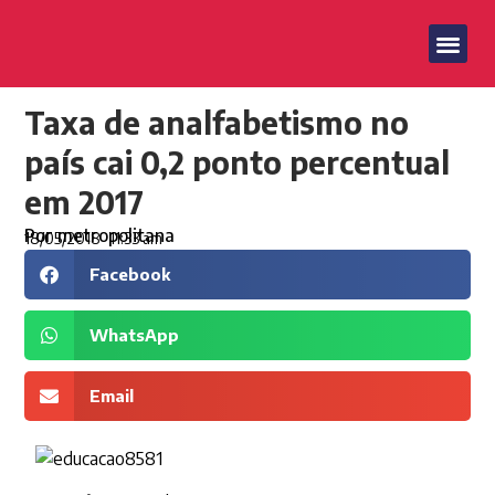
Taxa de analfabetismo no
país cai 0,2 ponto percentual
em 2017
Por
metropolitana
18/05/2018
11:33 am
Facebook
WhatsApp
Email