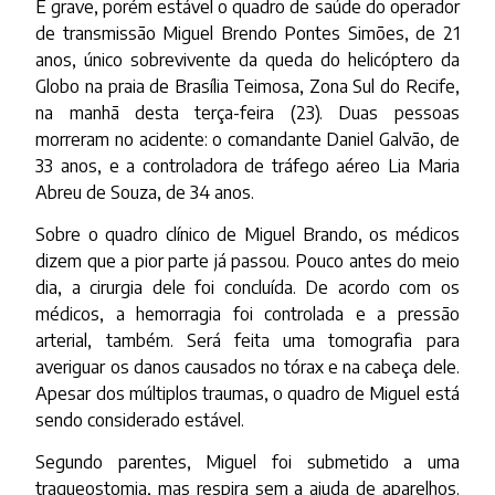
É grave, porém estável o quadro de saúde do operador
de transmissão Miguel Brendo Pontes Simões, de 21
anos, único sobrevivente da queda do helicóptero da
Globo na praia de Brasília Teimosa, Zona Sul do Recife,
na manhã desta terça-feira (23). Duas pessoas
morreram no acidente: o comandante Daniel Galvão, de
33 anos, e a controladora de tráfego aéreo Lia Maria
Abreu de Souza, de 34 anos.
Sobre o quadro clínico de Miguel Brando, os médicos
dizem que a pior parte já passou. Pouco antes do meio
dia, a cirurgia dele foi concluída. De acordo com os
médicos, a hemorragia foi controlada e a pressão
arterial, também. Será feita uma tomografia para
averiguar os danos causados no tórax e na cabeça dele.
Apesar dos múltiplos traumas, o quadro de Miguel está
sendo considerado estável.
Segundo parentes, Miguel foi submetido a uma
traqueostomia, mas respira sem a ajuda de aparelhos.