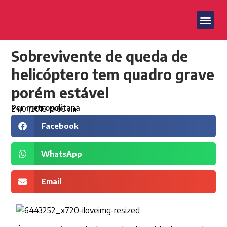
Sobrevivente de queda de
helicóptero tem quadro grave
porém estável
Por
metropolitana
24/01/2018
9:08 am
Facebook
WhatsApp
Email