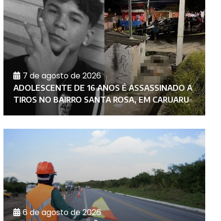
7 de agosto de 2026
C
ADOLESCENTE DE 16 ANOS É ASSASSINADO A
M
TIROS NO BAIRRO SANTA ROSA, EM CARUARU
N
6 de agosto de 2026
D