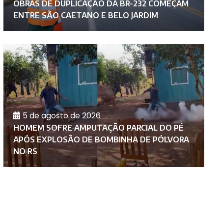
OBRAS DE DUPLICAÇÃO DA BR-232 COMEÇAM
C
ENTRE SÃO CAETANO E BELO JARDIM
A
5 de agosto de 2026
HOMEM SOFRE AMPUTAÇÃO PARCIAL DO PÉ
P
APÓS EXPLOSÃO DE BOMBINHA DE PÓLVORA
I
NO RS
P