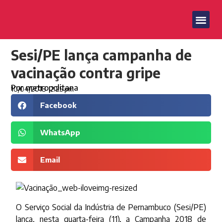
Sesi/PE lança campanha de
vacinação contra gripe
Por
metropolitana
10/04/2018
2:25 pm
Facebook
WhatsApp
Email
O Serviço Social da Indústria de Pernambuco (Sesi/PE)
lança, nesta quarta-feira (11), a Campanha 2018 de