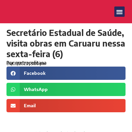
Secretário Estadual de Saúde,
visita obras em Caruaru nessa
sexta-feira (6)
Por
metropolitana
06/05/2022
3:00 pm
Facebook
WhatsApp
Email