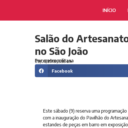
INÍCIO
Salão do Artesanato
no São João
Por
metropolitana
09/06/2018
5:38 am
Facebook
Este sábado (9) reserva uma programação 
com a inauguração do Pavilhão do Artesanat
estandes de peças em barro em exposição 